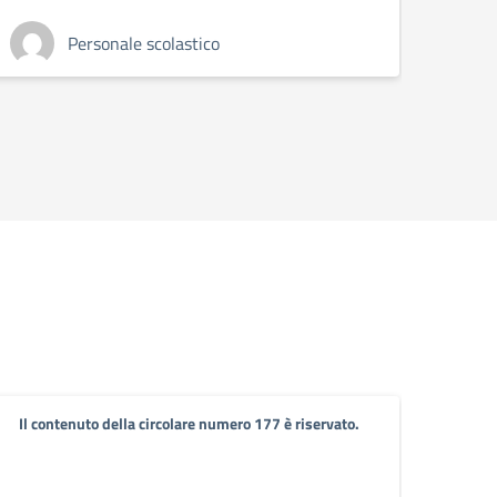
Personale scolastico
Il contenuto della circolare numero 177 è riservato.
Il co