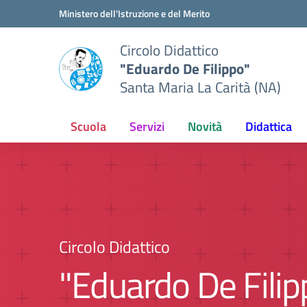
Vai ai contenuti
Vai al menu di navigazione
Vai al footer
Ministero dell'Istruzione e del Merito
Circolo Didattico
"Eduardo De Filippo"
Santa Maria La Carità (NA)
Scuola
Servizi
Novità
Didattica
Circolo Didattico
"Eduardo De Filip