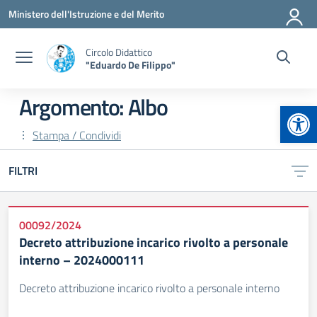
Vai ai contenuti
Vai al menu di navigazione
Vai al footer
Ministero dell'Istruzione e del Merito
Circolo Didattico
"Eduardo De Filippo"
Argomento: Albo
Apr
Stampa / Condividi
FILTRI
00092/2024
Decreto attribuzione incarico rivolto a personale
interno – 2024000111
Decreto attribuzione incarico rivolto a personale interno