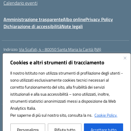
Calendario eventi
Amministrazione trasparente
Albo online
Privacy Policy
Dichiarazione di accessibilità
Note legali
Indirizzo:
Via Scafati, 4 - 80050 Santa Maria la Carità (NA)
Centralino:
0818741506
Email:
NAEE21900T@istruzione.it
Posta elettronica certificata (PEC):
Cookies e altri strumenti di tracciamento
NAEE21900T@pec.istruzione.it
Codice fiscale: 90016250632
Il nostro Istituto non utilizza strumenti di profilazione degli utenti -
Codice meccanografico:
NAEE21900T
sono utilizzati esclusivamente cookies tecnici necessari al
Codice Indice delle Pubbliche Amministrazioni (IPA): istsc_naee21900t
corretto funzionamento del sito, alla fruibilità dei servizi
Codice unico di fatturazione (CUF): UFZ0X6
istituzionali e alla sua accessibilità – sono utilizzati, inoltre,
strumenti statistici anonimizzati messi a disposizione da Web
Analytics Italia.
Hosting & Powered by 3D Solution S.r.l.
Per saperne di più sul nostro sito, consulta la ns.
Cookie Policy.
Concept & Design by Designers Italia
Personalizza
Rifiuta tutto
Accettare tutto