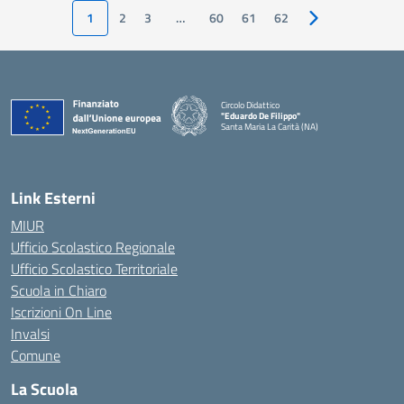
1
2
3
…
60
61
62
Pagina successiv
Circolo Didattico
"Eduardo De Filippo"
Santa Maria La Carità (NA)
— Visita la pagina iniziale della scuola
Link Esterni
MIUR
Ufficio Scolastico Regionale
Ufficio Scolastico Territoriale
Scuola in Chiaro
Iscrizioni On Line
Invalsi
Comune
La Scuola