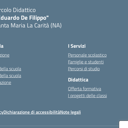
rcolo Didattico
Eduardo De Filippo"
nta Maria La Carità (NA)
Visita la pagina iniziale della scuola
la
I Servizi
zione
Personale scolastico
Famiglie e studenti
della scuola
Percorsi di studio
della scuola
Didattica
azione
Offerta formativa
I progetti delle classi
cy
Dichiarazione di accessibilità
Note legali