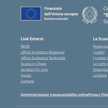
Ci
"
Sa
— 
Link Esterni
La Scuo
MIUR
Presenta
Ufficio Scolastico Regionale
I luoghi
Ufficio Scolastico Territoriale
I numeri 
Scuola in Chiaro
Le carte 
Iscrizioni On Line
Organizz
Invalsi
La storia
Comune
Amministrazione trasparente
Albo online
Privacy Poli