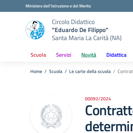
Vai ai contenuti
Vai al menu di navigazione
Vai al footer
Ministero dell'Istruzione e del Merito
Circolo Didattico
"Eduardo De Filippo"
Santa Maria La Carità (NA)
Scuola
Servizi
Novità
Didattica
Home
Scuola
Le carte della scuola
Contra
00092/2024
Contrat
determi