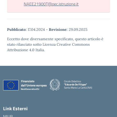
NAEE21900T@pec.istruzione.it
Pubblicato:
17.04.2024
-
Revisione:
29.09.2025
Eccetto dove diversamente specificato, questo articolo è
stato rilasciato sotto Licenza Creative Commons
Attribuzione 4.0 Italia.
Circolo Didattico
"Eduardo De Filippo"
Santa Maria La Carità (NA)
— Visita la pagina iniziale della scuola
Link Esterni
MIUR