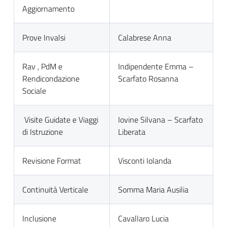
Aggiornamento
Prove Invalsi
Calabrese Anna
Rav , PdM e
Indipendente Emma –
Rendicondazione
Scarfato Rosanna
Sociale
Visite Guidate e Viaggi
Iovine Silvana – Scarfato
di Istruzione
Liberata
Revisione Format
Visconti Iolanda
Continuità Verticale
Somma Maria Ausilia
I
nclusione
Cavallaro Lucia