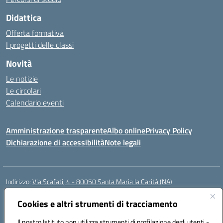
Didattica
Offerta formativa
I progetti delle classi
Novità
Le notizie
Le circolari
Calendario eventi
Amministrazione trasparente
Albo online
Privacy Policy
Dichiarazione di accessibilità
Note legali
Indirizzo:
Via Scafati, 4 - 80050 Santa Maria la Carità (NA)
Centralino:
0818741506
Email:
NAEE21900T@istruzione.it
Posta elettronica certificata (PEC):
NAEE21900T@pec.istruzione.it
Cookies e altri strumenti di tracciamento
Codice fiscale: 90016250632
Il nostro Istituto non utilizza strumenti di profilazione degli utenti -