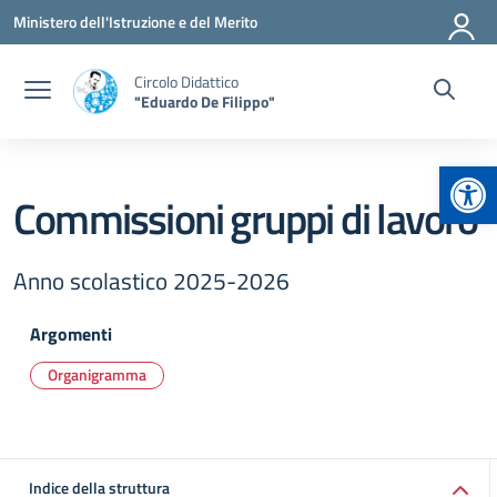
Vai ai contenuti
Vai al menu di navigazione
Vai al footer
Ministero dell'Istruzione e del Merito
Circolo Didattico
"Eduardo De Filippo"
Apr
Commissioni gruppi di lavoro
Anno scolastico 2025-2026
Argomenti
Organigramma
Indice della struttura