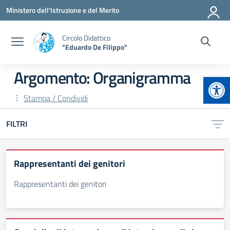
Vai ai contenuti
Vai al menu di navigazione
Vai al footer
Ministero dell'Istruzione e del Merito
Circolo Didattico
"Eduardo De Filippo"
Argomento: Organigramma
Apr
Stampa / Condividi
FILTRI
Rappresentanti dei genitori
Rappresentanti dei genitori