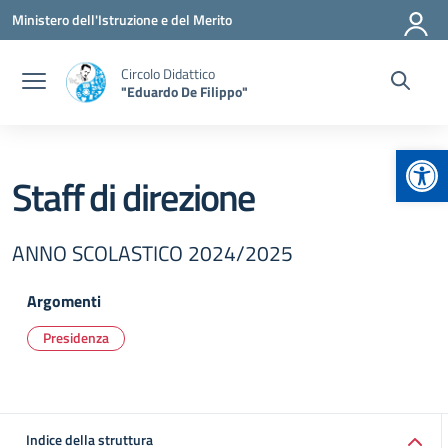
Vai ai contenuti
Vai al menu di navigazione
Vai al footer
Ministero dell'Istruzione e del Merito
Circolo Didattico
"Eduardo De Filippo"
Apr
Staff di direzione
ANNO SCOLASTICO 2024/2025
Argomenti
Presidenza
Indice della struttura