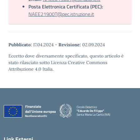
Posta Elettronica Certificata (PEC):
NAEE21900T@pec.istruzione.it
Pubblicato:
17.04.2024
-
Revisione:
02.09.2024
Eccetto dove diversamente specificato, questo articolo è
stato rilasciato sotto Licenza Creative Commons
Attribuzione 4.0 Italia.
Circolo Didattico
"Eduardo De Filippo"
Santa Maria La Carità (NA)
— Visita la pagina iniziale della scuola
Link Esterni