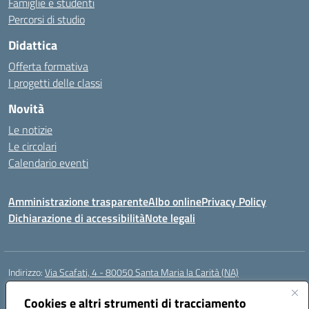
Famiglie e studenti
Percorsi di studio
Didattica
Offerta formativa
I progetti delle classi
Novità
Le notizie
Le circolari
Calendario eventi
Amministrazione trasparente
Albo online
Privacy Policy
Dichiarazione di accessibilità
Note legali
Indirizzo:
Via Scafati, 4 - 80050 Santa Maria la Carità (NA)
Centralino:
0818741506
Email:
NAEE21900T@istruzione.it
Posta elettronica certificata (PEC):
Cookies e altri strumenti di tracciamento
NAEE21900T@pec.istruzione.it