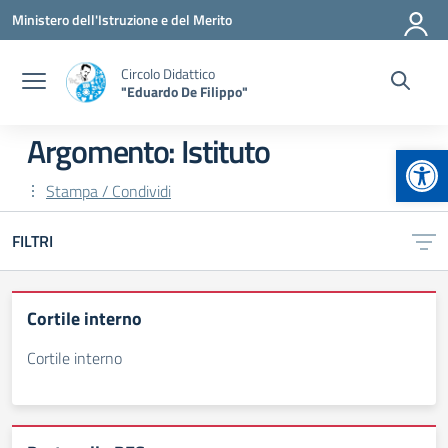
Vai ai contenuti
Vai al menu di navigazione
Vai al footer
Ministero dell'Istruzione e del Merito
Circolo Didattico
"Eduardo De Filippo"
Argomento: Istituto
Apr
Stampa / Condividi
FILTRI
Cortile interno
Cortile interno