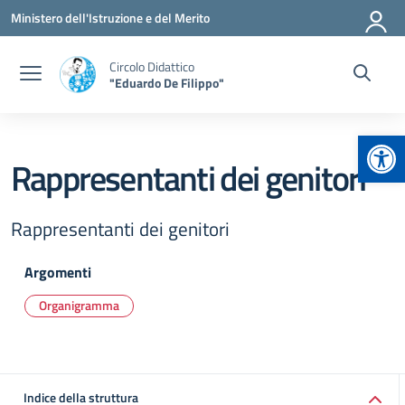
Vai ai contenuti
Vai al menu di navigazione
Vai al footer
Ministero dell'Istruzione e del Merito
Circolo Didattico
"Eduardo De Filippo"
Apr
Rappresentanti dei genitori
Rappresentanti dei genitori
Argomenti
Organigramma
Indice della struttura