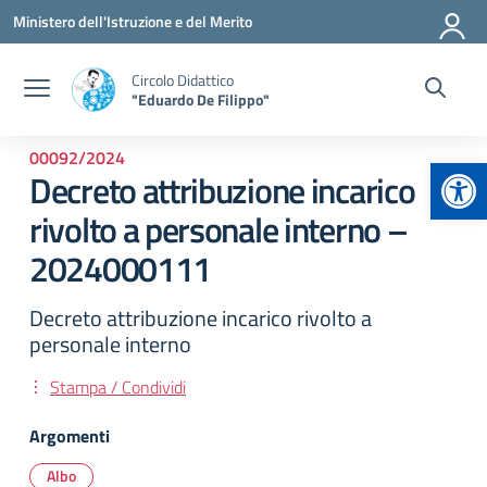
Vai ai contenuti
Vai al menu di navigazione
Vai al footer
Ministero dell'Istruzione e del Merito
Circolo Didattico
"Eduardo De Filippo"
00092/2024
Apr
Decreto attribuzione incarico
rivolto a personale interno –
2024000111
Decreto attribuzione incarico rivolto a
personale interno
Stampa / Condividi
Argomenti
Albo