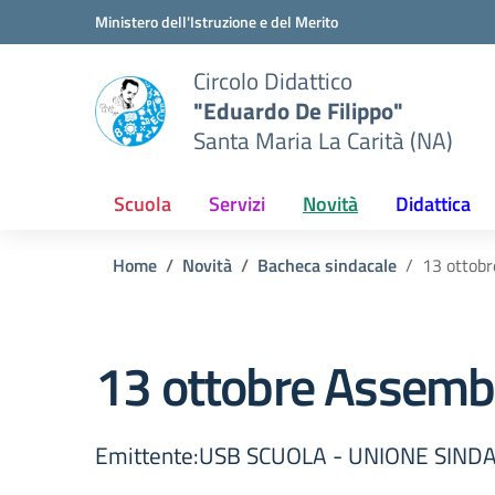
Vai ai contenuti
Vai al menu di navigazione
Vai al footer
Ministero dell'Istruzione e del Merito
Circolo Didattico
"Eduardo De Filippo"
Santa Maria La Carità (NA)
Scuola
Servizi
Novità
Didattica
Home
Novità
Bacheca sindacale
13 ottobr
13 ottobre Assembl
Emittente:USB SCUOLA - UNIONE SIND