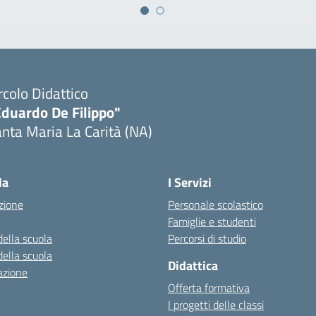
rcolo Didattico
Eduardo De Filippo"
nta Maria La Carità (NA)
Visita la pagina iniziale della scuola
la
I Servizi
zione
Personale scolastico
Famiglie e studenti
della scuola
Percorsi di studio
della scuola
Didattica
azione
Offerta formativa
I progetti delle classi