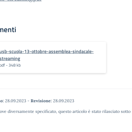
menti
usb-scuola-13-ottobre-assemblea-sindacale-
streaming
pdf - 348 kb
o:
28.09.2023
-
Revisione:
28.09.2023
ove diversamente specificato, questo articolo è stato rilasciato sott