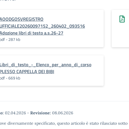
AOODGOSVREGISTRO
UFFICIALE20260097152_260402_093516
Adozione libri di testo a.s.26-27
pdf - 287 kb
Libri_di_testo_-_Elenco_per_anno_di_corso
PLESSO CAPPELLA DEI BIBI
pdf - 669 kb
o:
02.04.2026
-
Revisione:
08.06.2026
ove diversamente specificato, questo articolo è stato rilasciato sott