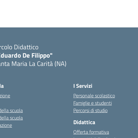
rcolo Didattico
Eduardo De Filippo"
nta Maria La Carità (NA)
Visita la pagina iniziale della scuola
la
I Servizi
zione
Personale scolastico
Famiglie e studenti
della scuola
Percorsi di studio
della scuola
Didattica
azione
Offerta formativa