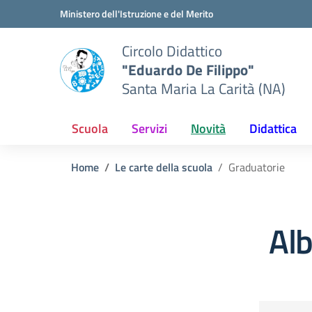
Vai ai contenuti
Vai al menu di navigazione
Vai al footer
Ministero dell'Istruzione e del Merito
Circolo Didattico
"Eduardo De Filippo"
Santa Maria La Carità (NA)
Scuola
Servizi
Novità
Didattica
Home
Le carte della scuola
Graduatorie
Alb