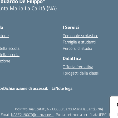
Eduardo De Filippo"
nta Maria La Carità (NA)
Visita la pagina iniziale della scuola
la
I Servizi
zione
Personale scolastico
Famiglie e studenti
della scuola
Percorsi di studio
della scuola
Didattica
azione
Offerta formativa
I progetti delle classi
cy
Dichiarazione di accessibilità
Note legali
Indirizzo:
Via Scafati, 4 - 80050 Santa Maria la Carità (NA)
Email:
NAEE21900T@istruzione.it
Posta elettronica certificata (PEC):
NAEE2