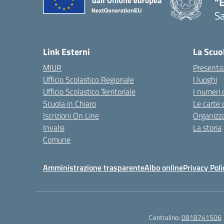
"
Sa
— 
Link Esterni
La Scuo
MIUR
Presenta
Ufficio Scolastico Regionale
I luoghi
Ufficio Scolastico Territoriale
I numeri 
Scuola in Chiaro
Le carte 
Iscrizioni On Line
Organizz
Invalsi
La storia
Comune
Amministrazione trasparente
Albo online
Privacy Poli
Centralino:
0818741506