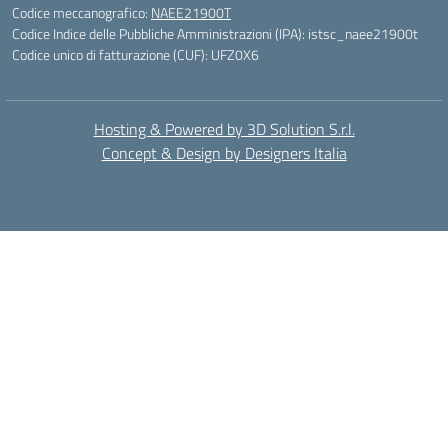
Codice meccanografico:
NAEE21900T
Codice Indice delle Pubbliche Amministrazioni (IPA): istsc_naee21900t
Codice unico di fatturazione (CUF): UFZ0X6
Hosting & Powered by 3D Solution S.r.l.
Concept & Design by Designers Italia