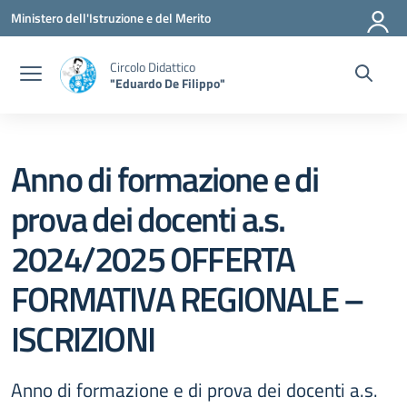
Vai ai contenuti
Vai al menu di navigazione
Vai al footer
Ministero dell'Istruzione e del Merito
Circolo Didattico
"Eduardo De Filippo"
Anno di formazione e di
prova dei docenti a.s.
2024/2025 OFFERTA
FORMATIVA REGIONALE –
ISCRIZIONI
Anno di formazione e di prova dei docenti a.s.