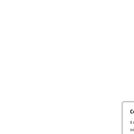
C
Il
so