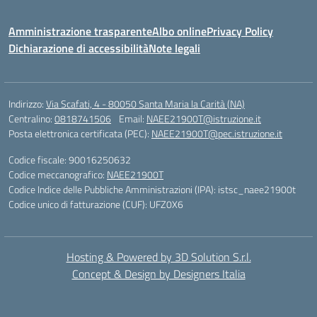
Amministrazione trasparente
Albo online
Privacy Policy
Dichiarazione di accessibilità
Note legali
Indirizzo:
Via Scafati, 4 - 80050 Santa Maria la Carità (NA)
Centralino:
0818741506
Email:
NAEE21900T@istruzione.it
Posta elettronica certificata (PEC):
NAEE21900T@pec.istruzione.it
Codice fiscale: 90016250632
Codice meccanografico:
NAEE21900T
Codice Indice delle Pubbliche Amministrazioni (IPA): istsc_naee21900t
Codice unico di fatturazione (CUF): UFZ0X6
Hosting & Powered by 3D Solution S.r.l.
Concept & Design by Designers Italia