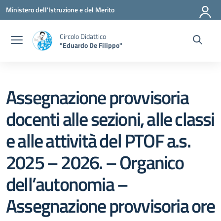
Vai ai contenuti
Vai al menu di navigazione
Vai al footer
Ministero dell'Istruzione e del Merito
Circolo Didattico
"Eduardo De Filippo"
Assegnazione provvisoria
docenti alle sezioni, alle classi
e alle attività del PTOF a.s.
2025 – 2026. – Organico
dell’autonomia –
Assegnazione provvisoria ore