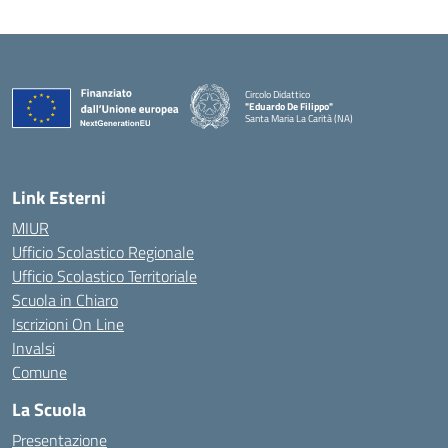
Circolo Didattico
"Eduardo De Filippo"
Santa Maria La Carità (NA)
— Visita la pagina iniziale della scuola
Link Esterni
MIUR
Ufficio Scolastico Regionale
Ufficio Scolastico Territoriale
Scuola in Chiaro
Iscrizioni On Line
Invalsi
Comune
La Scuola
Presentazione