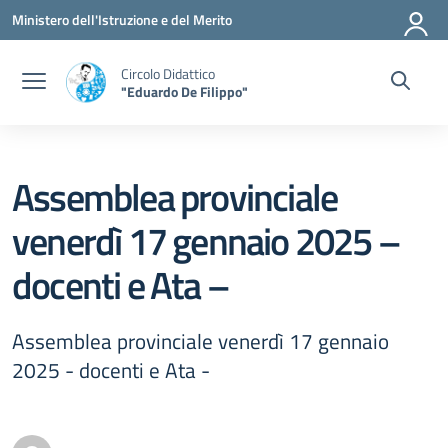
Vai ai contenuti
Vai al menu di navigazione
Vai al footer
Ministero dell'Istruzione e del Merito
Circolo Didattico
"Eduardo De Filippo"
Assemblea provinciale
venerdì 17 gennaio 2025 –
docenti e Ata –
Assemblea provinciale venerdì 17 gennaio
2025 - docenti e Ata -