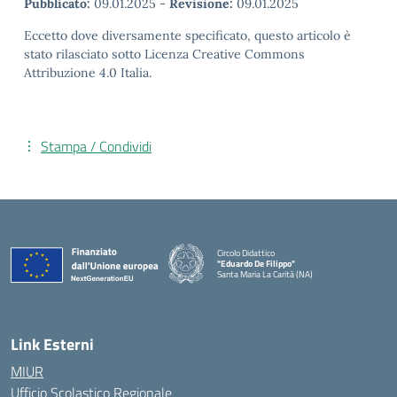
Pubblicato:
09.01.2025
-
Revisione:
09.01.2025
Eccetto dove diversamente specificato, questo articolo è
stato rilasciato sotto Licenza Creative Commons
Attribuzione 4.0 Italia.
Stampa / Condividi
Circolo Didattico
"Eduardo De Filippo"
Santa Maria La Carità (NA)
— Visita la pagina iniziale della scuola
Link Esterni
MIUR
Ufficio Scolastico Regionale