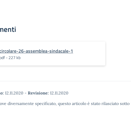
menti
circolare-26-assemblea-sindacale-1
pdf - 227 kb
o:
12.11.2020
-
Revisione:
12.11.2020
ove diversamente specificato, questo articolo è stato rilasciato sott