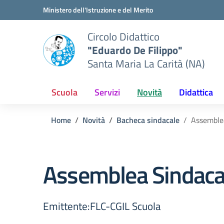
Vai ai contenuti
Vai al menu di navigazione
Vai al footer
Ministero dell'Istruzione e del Merito
Circolo Didattico
"Eduardo De Filippo"
Santa Maria La Carità (NA)
Scuola
Servizi
Novità
Didattica
Home
Novità
Bacheca sindacale
Assemble
Assemblea Sindaca
Emittente:FLC-CGIL Scuola