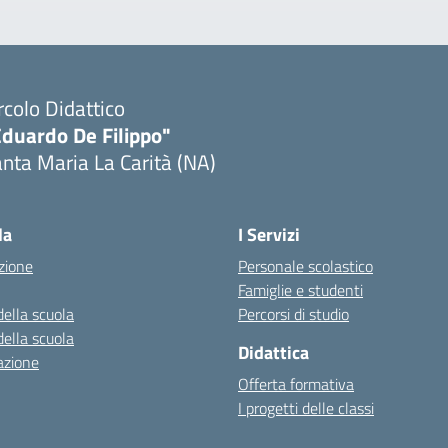
rcolo Didattico
Eduardo De Filippo"
nta Maria La Carità (NA)
Visita la pagina iniziale della scuola
la
I Servizi
zione
Personale scolastico
Famiglie e studenti
della scuola
Percorsi di studio
della scuola
Didattica
azione
Offerta formativa
I progetti delle classi