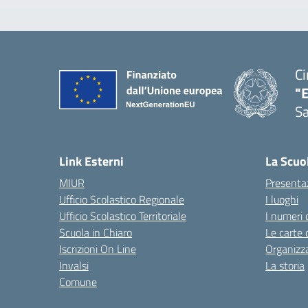
Ci
"
Sa
— 
Link Esterni
La Scuo
MIUR
Presenta
Ufficio Scolastico Regionale
I luoghi
Ufficio Scolastico Territoriale
I numeri 
Scuola in Chiaro
Le carte 
Iscrizioni On Line
Organizz
Invalsi
La storia
Comune