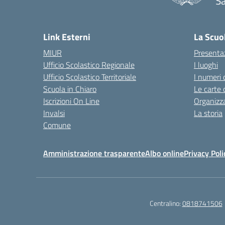
Sa
— 
Link Esterni
La Scuo
MIUR
Presenta
Ufficio Scolastico Regionale
I luoghi
Ufficio Scolastico Territoriale
I numeri 
Scuola in Chiaro
Le carte 
Iscrizioni On Line
Organizz
Invalsi
La storia
Comune
Amministrazione trasparente
Albo online
Privacy Poli
Centralino:
0818741506