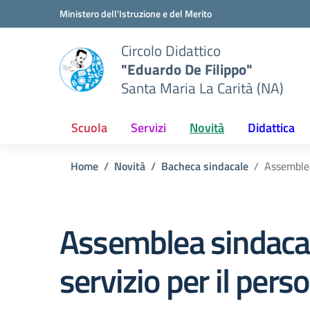
Vai ai contenuti
Vai al menu di navigazione
Vai al footer
Ministero dell'Istruzione e del Merito
Circolo Didattico
"Eduardo De Filippo"
Santa Maria La Carità (NA)
Scuola
Servizi
Novità
Didattica
Home
Novità
Bacheca sindacale
Assemblea
Assemblea sindacale
servizio per il per