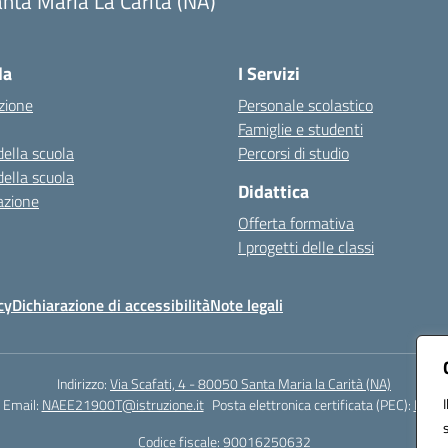
nta Maria La Carità (NA)
Visita la pagina iniziale della scuola
la
I Servizi
zione
Personale scolastico
Famiglie e studenti
della scuola
Percorsi di studio
della scuola
Didattica
azione
Offerta formativa
I progetti delle classi
cy
Dichiarazione di accessibilità
Note legali
Indirizzo:
Via Scafati, 4 - 80050 Santa Maria la Carità (NA)
Email:
NAEE21900T@istruzione.it
Posta elettronica certificata (PEC):
NAEE2
Codice fiscale: 90016250632