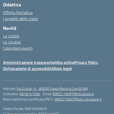
Didattica
Offerta formativa
I progetti delle classi
Novità
Le notizie
Le circolari
Calendario eventi
Amministrazione trasparente
Albo online
Privacy Policy
Dichiarazione di accessibilità
Note legali
Indirizzo:
Via Scafati, 4 - 80050 Santa Maria la Carità (NA)
Centralino:
0818741506
Email:
NAEE21900T@istruzione.it
Posta elettronica certificata (PEC):
NAEE21900T@pec.istruzione.it
Codice fiscale: 90016250632
Codice meccanografico:
NAEE21900T