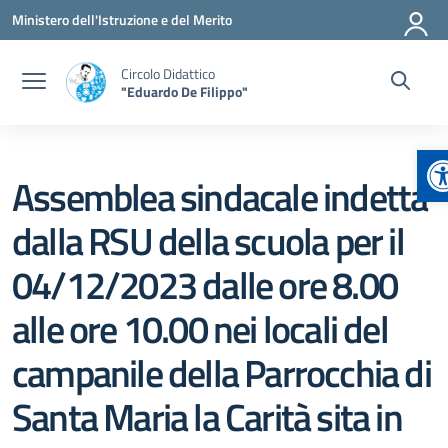
Vai ai contenuti
Vai al menu di navigazione
Vai al footer
Ministero dell'Istruzione e del Merito
Circolo Didattico
"Eduardo De Filippo"
A
Assemblea sindacale indetta
dalla RSU della scuola per il
04/12/2023 dalle ore 8.00
alle ore 10.00 nei locali del
campanile della Parrocchia di
Santa Maria la Carità sita in