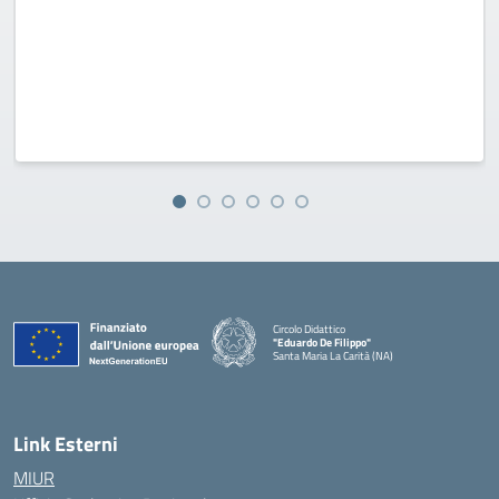
Circolo Didattico
"Eduardo De Filippo"
Santa Maria La Carità (NA)
— Visita la pagina iniziale della scuola
Link Esterni
MIUR