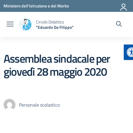
Vai ai contenuti
Vai al menu di navigazione
Vai al footer
Ministero dell'Istruzione e del Merito
Circolo Didattico
"Eduardo De Filippo"
A
Assemblea sindacale per
giovedì 28 maggio 2020
Personale scolastico