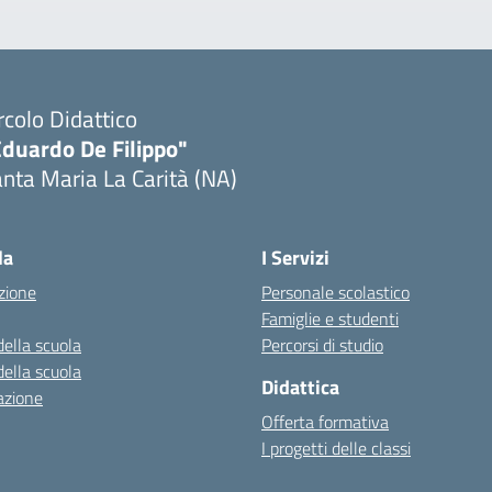
rcolo Didattico
Eduardo De Filippo"
nta Maria La Carità (NA)
Visita la pagina iniziale della scuola
la
I Servizi
zione
Personale scolastico
Famiglie e studenti
della scuola
Percorsi di studio
della scuola
Didattica
azione
Offerta formativa
I progetti delle classi