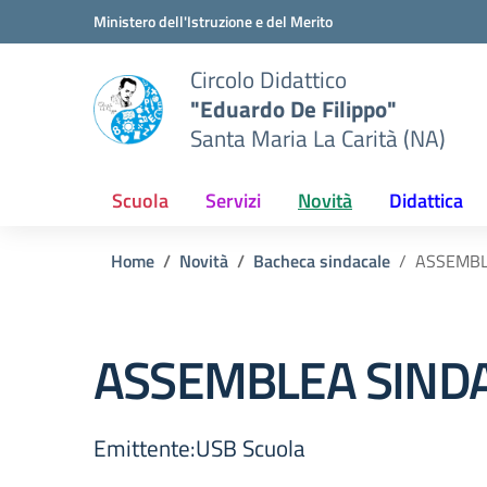
Vai ai contenuti
Vai al menu di navigazione
Vai al footer
Ministero dell'Istruzione e del Merito
Circolo Didattico
"Eduardo De Filippo"
Santa Maria La Carità (NA)
Scuola
Servizi
Novità
Didattica
Home
Novità
Bacheca sindacale
ASSEMBLE
ASSEMBLEA SINDAC
Emittente:USB Scuola