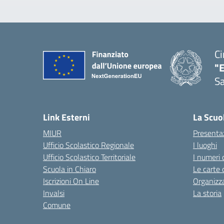
Ci
"
Sa
— 
Link Esterni
La Scuo
MIUR
Presenta
Ufficio Scolastico Regionale
I luoghi
Ufficio Scolastico Territoriale
I numeri 
Scuola in Chiaro
Le carte 
Iscrizioni On Line
Organizz
Invalsi
La storia
Comune