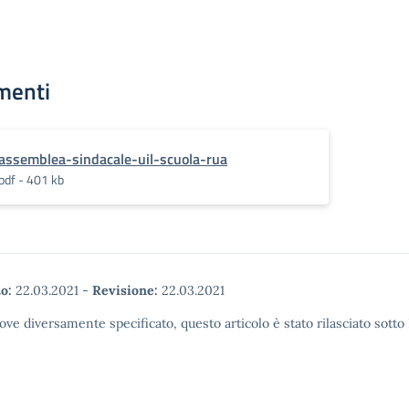
menti
assemblea-sindacale-uil-scuola-rua
pdf - 401 kb
o:
22.03.2021
-
Revisione:
22.03.2021
ove diversamente specificato, questo articolo è stato rilasciato sott