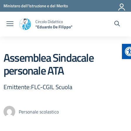
Vai ai contenuti
Vai al menu di navigazione
Vai al footer
Ministero dell'Istruzione e del Merito
Circolo Didattico
"Eduardo De Filippo"
A
Assemblea Sindacale
personale ATA
Emittente:FLC-CGIL Scuola
Personale scolastico