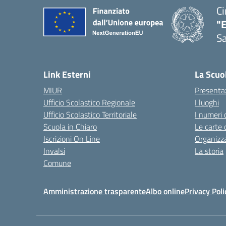
Ci
"
Sa
— 
Link Esterni
La Scuo
MIUR
Presenta
Ufficio Scolastico Regionale
I luoghi
Ufficio Scolastico Territoriale
I numeri 
Scuola in Chiaro
Le carte 
Iscrizioni On Line
Organizz
Invalsi
La storia
Comune
Amministrazione trasparente
Albo online
Privacy Poli