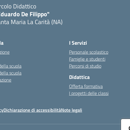
rcolo Didattico
Eduardo De Filippo"
nta Maria La Carità (NA)
Visita la pagina iniziale della scuola
la
I Servizi
zione
Personale scolastico
Famiglie e studenti
della scuola
Percorsi di studio
della scuola
Didattica
azione
Offerta formativa
I progetti delle classi
cy
Dichiarazione di accessibilità
Note legali