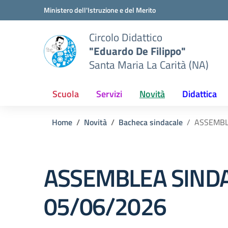
Vai ai contenuti
Vai al menu di navigazione
Vai al footer
Ministero dell'Istruzione e del Merito
Circolo Didattico
"Eduardo De Filippo"
Santa Maria La Carità (NA)
Scuola
Servizi
Novità
Didattica
Home
Novità
Bacheca sindacale
ASSEMBL
ASSEMBLEA SINDA
05/06/2026