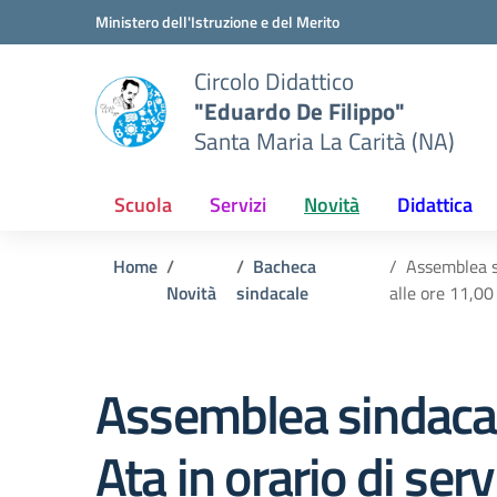
Vai ai contenuti
Vai al menu di navigazione
Vai al footer
Ministero dell'Istruzione e del Merito
Circolo Didattico
"Eduardo De Filippo"
Santa Maria La Carità (NA)
Scuola
Servizi
Novità
Didattica
Home
Bacheca
Assemblea s
Novità
sindacale
alle ore 11,00
Assemblea sindacal
Ata in orario di se