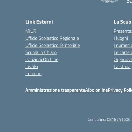
Sa
— 
Link Esterni
La Scuo
MIUR
Presenta
Ufficio Scolastico Regionale
I luoghi
Ufficio Scolastico Territoriale
I numeri 
Scuola in Chiaro
Le carte 
Iscrizioni On Line
Organizz
Invalsi
La storia
Comune
Amministrazione trasparente
Albo online
Privacy Poli
Centralino:
0818741506