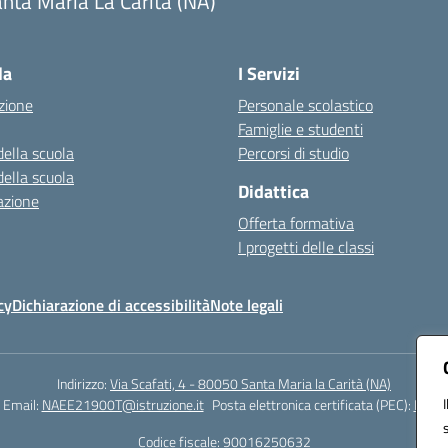
nta Maria La Carità (NA)
Visita la pagina iniziale della scuola
la
I Servizi
zione
Personale scolastico
Famiglie e studenti
della scuola
Percorsi di studio
della scuola
Didattica
azione
Offerta formativa
I progetti delle classi
cy
Dichiarazione di accessibilità
Note legali
Indirizzo:
Via Scafati, 4 - 80050 Santa Maria la Carità (NA)
Email:
NAEE21900T@istruzione.it
Posta elettronica certificata (PEC):
NAEE2
Codice fiscale: 90016250632