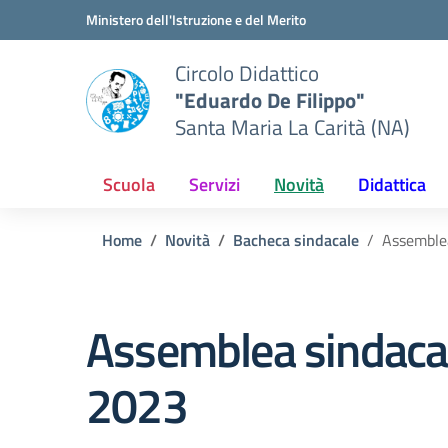
Vai ai contenuti
Vai al menu di navigazione
Vai al footer
Ministero dell'Istruzione e del Merito
Circolo Didattico
"Eduardo De Filippo"
Santa Maria La Carità (NA)
Scuola
Servizi
Novità
Didattica
Home
Novità
Bacheca sindacale
Assemblea
Assemblea sindacal
2023