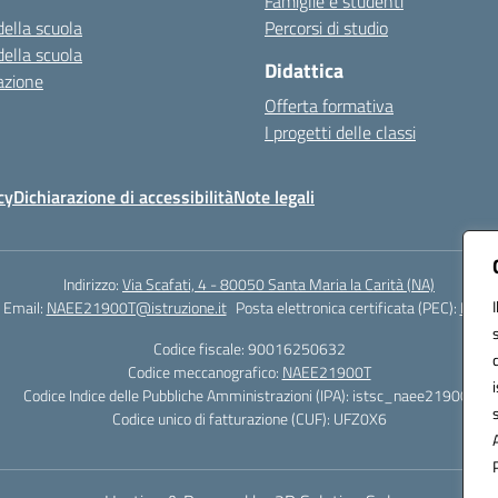
Famiglie e studenti
della scuola
Percorsi di studio
della scuola
Didattica
azione
Offerta formativa
I progetti delle classi
cy
Dichiarazione di accessibilità
Note legali
Indirizzo:
Via Scafati, 4 - 80050 Santa Maria la Carità (NA)
Email:
NAEE21900T@istruzione.it
Posta elettronica certificata (PEC):
NAEE2
Codice fiscale: 90016250632
Codice meccanografico:
NAEE21900T
Codice Indice delle Pubbliche Amministrazioni (IPA): istsc_naee21900t
Codice unico di fatturazione (CUF): UFZ0X6