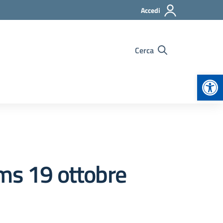
Accedi
Cerca
Apr
ams 19 ottobre