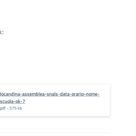
a-
locandina-assemblea-snals-data-orario-nome-
scuola-ok-7
pdf - 575 kb