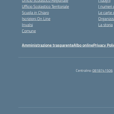
Ufficio Scolastico Regionale
I luoghi
Ufficio Scolastico Territoriale
I numeri 
Scuola in Chiaro
Le carte 
Iscrizioni On Line
Organizz
Invalsi
La storia
Comune
Amministrazione trasparente
Albo online
Privacy Poli
Centralino:
0818741506