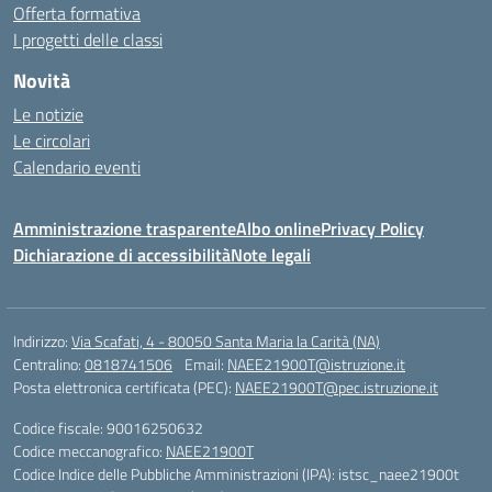
Offerta formativa
I progetti delle classi
Novità
Le notizie
Le circolari
Calendario eventi
Amministrazione trasparente
Albo online
Privacy Policy
Dichiarazione di accessibilità
Note legali
Indirizzo:
Via Scafati, 4 - 80050 Santa Maria la Carità (NA)
Centralino:
0818741506
Email:
NAEE21900T@istruzione.it
Posta elettronica certificata (PEC):
NAEE21900T@pec.istruzione.it
Codice fiscale: 90016250632
Codice meccanografico:
NAEE21900T
Codice Indice delle Pubbliche Amministrazioni (IPA): istsc_naee21900t