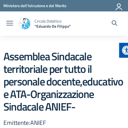
Vai ai contenuti
Vai al menu di navigazione
Vai al footer
Ministero dell'Istruzione e del Merito
Circolo Didattico
"Eduardo De Filippo"
A
Assemblea Sindacale
territoriale per tutto il
personale docente,educativo
e ATA-Organizzazione
Sindacale ANIEF-
Emittente:ANIEF