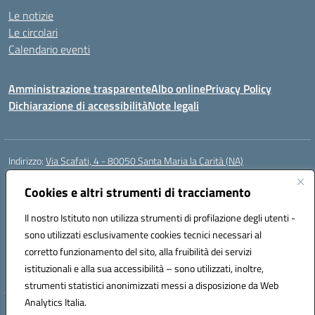
Le notizie
Le circolari
Calendario eventi
Amministrazione trasparente
Albo online
Privacy Policy
Dichiarazione di accessibilità
Note legali
Indirizzo:
Via Scafati, 4 - 80050 Santa Maria la Carità (NA)
Centralino:
0818741506
Email:
NAEE21900T@istruzione.it
Posta elettronica certificata (PEC):
Cookies e altri strumenti di tracciamento
NAEE21900T@pec.istruzione.it
Codice fiscale: 90016250632
Il nostro Istituto non utilizza strumenti di profilazione degli utenti -
Codice meccanografico:
NAEE21900T
sono utilizzati esclusivamente cookies tecnici necessari al
Codice Indice delle Pubbliche Amministrazioni (IPA): istsc_naee21900t
corretto funzionamento del sito, alla fruibilità dei servizi
Codice unico di fatturazione (CUF): UFZ0X6
istituzionali e alla sua accessibilità – sono utilizzati, inoltre,
strumenti statistici anonimizzati messi a disposizione da Web
Analytics Italia.
Hosting & Powered by 3D Solution S.r.l.