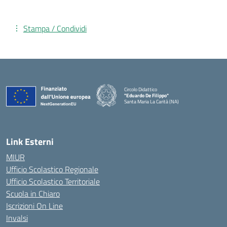
Stampa / Condividi
Circolo Didattico
"Eduardo De Filippo"
Santa Maria La Carità (NA)
— Visita la pagina iniziale della scuola
Link Esterni
MIUR
Ufficio Scolastico Regionale
Ufficio Scolastico Territoriale
Scuola in Chiaro
Iscrizioni On Line
Invalsi