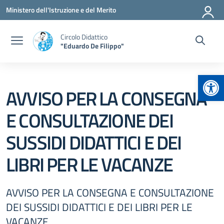
Vai ai contenuti
Vai al menu di navigazione
Vai al footer
Ministero dell'Istruzione e del Merito
Circolo Didattico
"Eduardo De Filippo"
Apr
AVVISO PER LA CONSEGNA
E CONSULTAZIONE DEI
SUSSIDI DIDATTICI E DEI
LIBRI PER LE VACANZE
AVVISO PER LA CONSEGNA E CONSULTAZIONE
DEI SUSSIDI DIDATTICI E DEI LIBRI PER LE
VACANZE