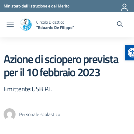
Vai ai contenuti
Vai al menu di navigazione
Vai al footer
Ministero dell'Istruzione e del Merito
Circolo Didattico
"Eduardo De Filippo"
A
Azione di sciopero prevista
per il 10 febbraio 2023
Emittente:USB P.I.
Personale scolastico