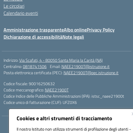
Le circolari
Calendario eventi
Amministrazione trasparente
Albo online
Privacy Policy
Dichiarazione di accessibilità
Note legali
Indirizzo:
Via Scafati, 4 - 80050 Santa Maria la Carità (NA)
Centralino:
0818741506
Email:
NAEE21900T@istruzione.it
Posta elettronica certificata (PEC):
NAEE21900T@pec.istruzione.it
Codice fiscale: 90016250632
Codice meccanografico:
NAEE21900T
Codice Indice delle Pubbliche Amministrazioni (IPA): istsc_naee21900t
Codice unico di fatturazione (CUF): UFZ0X6
Cookies e altri strumenti di tracciamento
Hosting & Powered by 3D Solution S.r.l.
Il nostro Istituto non utilizza strumenti di profilazione degli utenti -
Concept & Design by Designers Italia