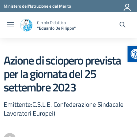
Vai ai contenuti
Vai al menu di navigazione
Vai al footer
Ministero dell'Istruzione e del Merito
Circolo Didattico
"Eduardo De Filippo"
A
Azione di sciopero prevista
per la giornata del 25
settembre 2023
Emittente:C.S.L.E. Confederazione Sindacale
Lavoratori Europei)