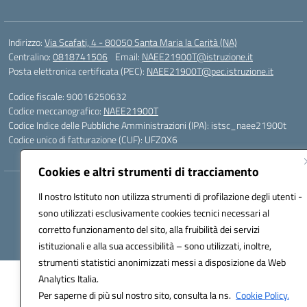
Indirizzo:
Via Scafati, 4 - 80050 Santa Maria la Carità (NA)
Centralino:
0818741506
Email:
NAEE21900T@istruzione.it
Posta elettronica certificata (PEC):
NAEE21900T@pec.istruzione.it
Codice fiscale: 90016250632
Codice meccanografico:
NAEE21900T
Codice Indice delle Pubbliche Amministrazioni (IPA): istsc_naee21900t
Codice unico di fatturazione (CUF): UFZ0X6
Cookies e altri strumenti di tracciamento
Hosting & Powered by 3D Solution S.r.l.
Il nostro Istituto non utilizza strumenti di profilazione degli utenti -
Concept & Design by Designers Italia
sono utilizzati esclusivamente cookies tecnici necessari al
corretto funzionamento del sito, alla fruibilità dei servizi
istituzionali e alla sua accessibilità – sono utilizzati, inoltre,
strumenti statistici anonimizzati messi a disposizione da Web
Analytics Italia.
Per saperne di più sul nostro sito, consulta la ns.
Cookie Policy.