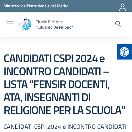
Vai ai contenuti
Vai al menu di navigazione
Vai al footer
Ministero dell'Istruzione e del Merito
Circolo Didattico
"Eduardo De Filippo"
Apr
CANDIDATI CSPI 2024 e
INCONTRO CANDIDATI –
LISTA “FENSIR DOCENTI,
ATA, INSEGNANTI DI
RELIGIONE PER LA SCUOLA”
CANDIDATI CSPI 2024 e INCONTRO CANDIDATI