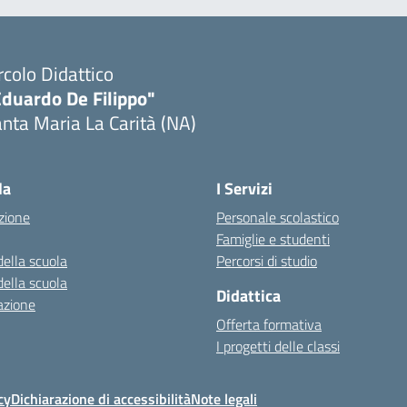
rcolo Didattico
Eduardo De Filippo"
nta Maria La Carità (NA)
Visita la pagina iniziale della scuola
la
I Servizi
zione
Personale scolastico
Famiglie e studenti
della scuola
Percorsi di studio
della scuola
Didattica
azione
Offerta formativa
I progetti delle classi
cy
Dichiarazione di accessibilità
Note legali