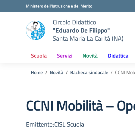
Vai ai contenuti
Vai al menu di navigazione
Vai al footer
Ministero dell'Istruzione e del Merito
Circolo Didattico
"Eduardo De Filippo"
Santa Maria La Carità (NA)
Scuola
Servizi
Novità
Didattica
Home
Novità
Bacheca sindacale
CCNI Mobi
CCNI Mobilità – Op
Emittente:CISL Scuola