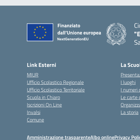
Ci
"
Sa
— 
Link Esterni
La Scuo
MIUR
Presenta
Ufficio Scolastico Regionale
I luoghi
Ufficio Scolastico Territoriale
I numeri 
Scuola in Chiaro
Le carte 
Iscrizioni On Line
Organizz
Invalsi
La storia
Comune
Amministrazione trasparente
Albo online
Privacy Poli