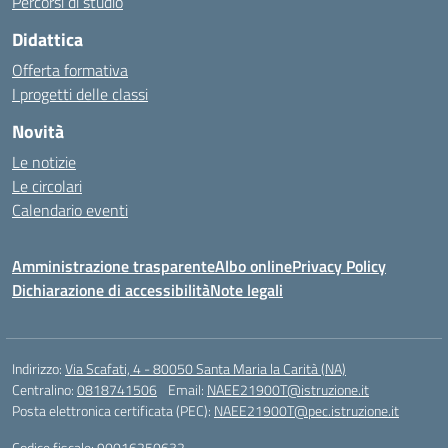
Percorsi di studio
Didattica
Offerta formativa
I progetti delle classi
Novità
Le notizie
Le circolari
Calendario eventi
Amministrazione trasparente
Albo online
Privacy Policy
Dichiarazione di accessibilità
Note legali
Indirizzo:
Via Scafati, 4 - 80050 Santa Maria la Carità (NA)
Centralino:
0818741506
Email:
NAEE21900T@istruzione.it
Posta elettronica certificata (PEC):
NAEE21900T@pec.istruzione.it
Codice fiscale: 90016250632