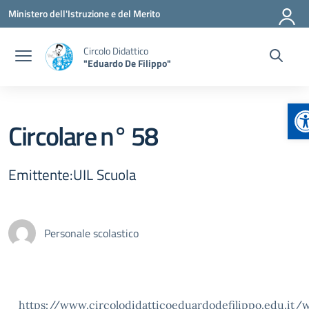
Vai ai contenuti
Vai al menu di navigazione
Vai al footer
Ministero dell'Istruzione e del Merito
Circolo Didattico
"Eduardo De Filippo"
A
Circolare n° 58
Emittente:UIL Scuola
Personale scolastico
https://www.circolodidatticoeduardodefilippo.edu.it/