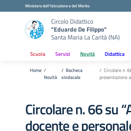
Vai ai contenuti
Vai al menu di navigazione
Vai al footer
Ministero dell'Istruzione e del Merito
Circolo Didattico
"Eduardo De Filippo"
Santa Maria La Carità (NA)
Scuola
Servizi
Novità
Didattica
Home
Bacheca
Circolare n. 
Novità
sindacale
presentazione a
Circolare n. 66 su 
docente e persona