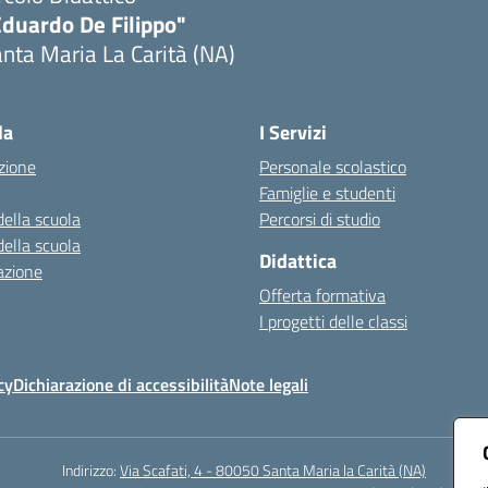
Eduardo De Filippo"
nta Maria La Carità (NA)
Visita la pagina iniziale della scuola
la
I Servizi
zione
Personale scolastico
Famiglie e studenti
della scuola
Percorsi di studio
della scuola
Didattica
azione
Offerta formativa
I progetti delle classi
cy
Dichiarazione di accessibilità
Note legali
Indirizzo:
Via Scafati, 4 - 80050 Santa Maria la Carità (NA)