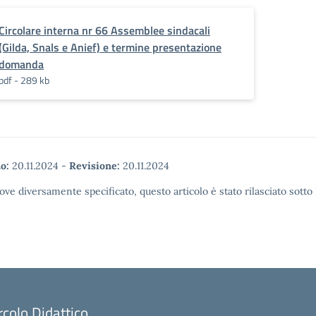
Circolare interna nr 66 Assemblee sindacali
(Gilda, Snals e Anief) e termine presentazione
domanda
pdf - 289 kb
o:
20.11.2024
-
Revisione:
20.11.2024
ove diversamente specificato, questo articolo è stato rilasciato sott
rcolo Didattico