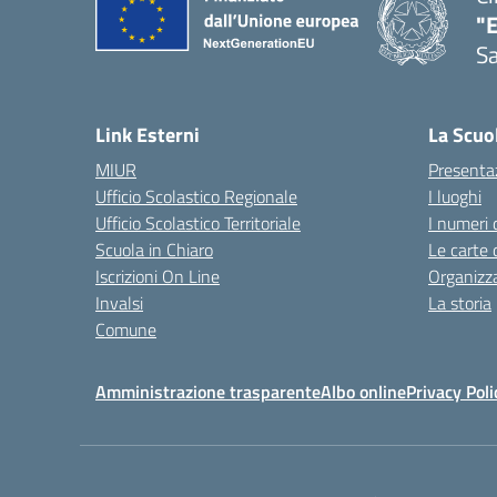
"
Sa
— 
Link Esterni
La Scuo
MIUR
Presenta
Ufficio Scolastico Regionale
I luoghi
Ufficio Scolastico Territoriale
I numeri 
Scuola in Chiaro
Le carte 
Iscrizioni On Line
Organizz
Invalsi
La storia
Comune
Amministrazione trasparente
Albo online
Privacy Poli