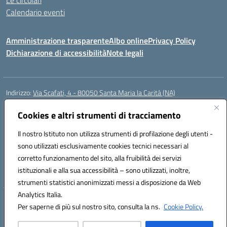
Le circolari
Calendario eventi
Amministrazione trasparente
Albo online
Privacy Policy
Dichiarazione di accessibilità
Note legali
Indirizzo:
Via Scafati, 4 - 80050 Santa Maria la Carità (NA)
Centralino:
0818741506
Email:
NAEE21900T@istruzione.it
Posta elettronica certificata (PEC):
Cookies e altri strumenti di tracciamento
NAEE21900T@pec.istruzione.it
Codice fiscale: 90016250632
Il nostro Istituto non utilizza strumenti di profilazione degli utenti -
Codice meccanografico:
NAEE21900T
sono utilizzati esclusivamente cookies tecnici necessari al
Codice Indice delle Pubbliche Amministrazioni (IPA): istsc_naee21900t
corretto funzionamento del sito, alla fruibilità dei servizi
Codice unico di fatturazione (CUF): UFZ0X6
istituzionali e alla sua accessibilità – sono utilizzati, inoltre,
strumenti statistici anonimizzati messi a disposizione da Web
Analytics Italia.
Hosting & Powered by 3D Solution S.r.l.
Per saperne di più sul nostro sito, consulta la ns.
Cookie Policy.
Concept & Design by Designers Italia