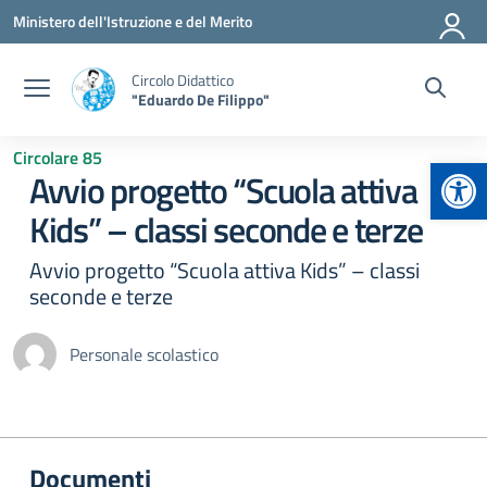
Vai ai contenuti
Vai al menu di navigazione
Vai al footer
Ministero dell'Istruzione e del Merito
Circolo Didattico
"Eduardo De Filippo"
Circolare 85
Apr
Avvio progetto “Scuola attiva
Kids” – classi seconde e terze
Avvio progetto “Scuola attiva Kids” – classi
seconde e terze
Personale scolastico
Documenti