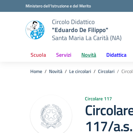
Vai ai contenuti
Vai al menu di navigazione
Vai al footer
Ministero dell'Istruzione e del Merito
Circolo Didattico
"Eduardo De Filippo"
Santa Maria La Carità (NA)
Scuola
Servizi
Novità
Didattica
Home
Novità
Le circolari
Circolari
Circo
Circolare 117
Circolare
117/a.s