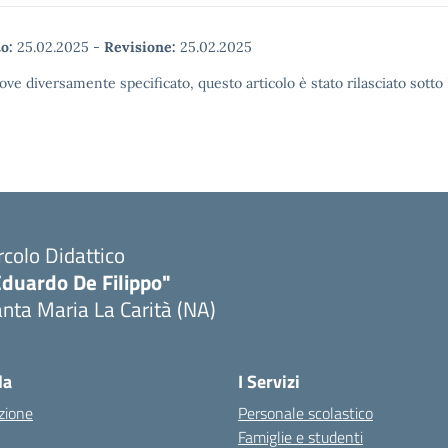
o:
25.02.2025
-
Revisione:
25.02.2025
ove diversamente specificato, questo articolo è stato rilasciato sott
rcolo Didattico
Eduardo De Filippo"
nta Maria La Carità (NA)
Visita la pagina iniziale della scuola
la
I Servizi
zione
Personale scolastico
Famiglie e studenti