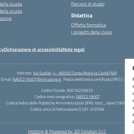
della scuola
Percorsi di studio
della scuola
Didattica
azione
Offerta formativa
I progetti delle classi
cy
Dichiarazione di accessibilità
Note legali
Indirizzo:
Via Scafati, 4 - 80050 Santa Maria la Carità (NA)
Email:
NAEE21900T@istruzione.it
Posta elettronica certificata (PEC):
NAEE2
Codice fiscale: 90016250632
Codice meccanografico:
NAEE21900T
Codice Indice delle Pubbliche Amministrazioni (IPA): istsc_naee21900t
Codice unico di fatturazione (CUF): UFZ0X6
Hosting & Powered by 3D Solution S.r.l.