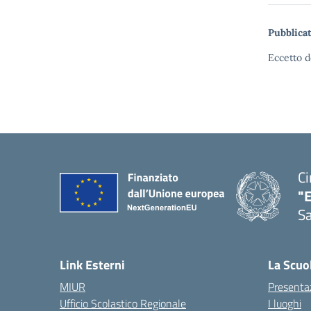
Pubblicat
Eccetto d
Ci
"
Sa
— 
Link Esterni
La Scuo
MIUR
Presenta
Ufficio Scolastico Regionale
I luoghi