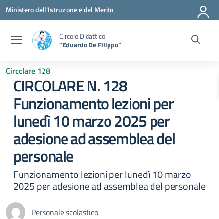
Vai ai contenuti
Vai al menu di navigazione
Vai al footer
Ministero dell'Istruzione e del Merito
Circolo Didattico
"Eduardo De Filippo"
Circolare 128
CIRCOLARE N. 128
Funzionamento lezioni per
lunedì 10 marzo 2025 per
adesione ad assemblea del
personale
Funzionamento lezioni per lunedì 10 marzo
2025 per adesione ad assemblea del personale
Personale scolastico