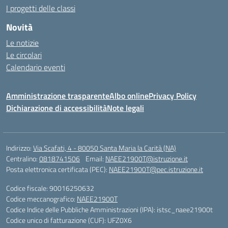
I progetti delle classi
Novità
Le notizie
Le circolari
Calendario eventi
Amministrazione trasparente
Albo online
Privacy Policy
Dichiarazione di accessibilità
Note legali
Indirizzo:
Via Scafati, 4 - 80050 Santa Maria la Carità (NA)
Centralino:
0818741506
Email:
NAEE21900T@istruzione.it
Posta elettronica certificata (PEC):
NAEE21900T@pec.istruzione.it
Codice fiscale: 90016250632
Codice meccanografico:
NAEE21900T
Codice Indice delle Pubbliche Amministrazioni (IPA): istsc_naee21900t
Codice unico di fatturazione (CUF): UFZ0X6