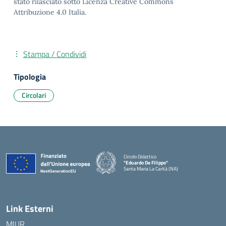
stato rilasciato sotto Licenza Creative Commons
Attribuzione 4.0 Italia.
Stampa / Condividi
Tipologia
Circolari
Circolo Didattico
"Eduardo De Filippo"
Santa Maria La Carità (NA)
— Visita la pagina iniziale della scuola
Link Esterni
MIUR