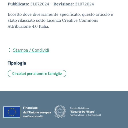
Pubblicato:
31.07.2024
-
Revisione:
31.07.2024
Eccetto dove diversamente specificato, questo articolo è
stato rilasciato sotto Licenza Creative Commons
Attribuzione 4.0 Italia.
Stampa / Condividi
Tipologia
Circolari per alunni e famiglie
Circolo Didattico
"Eduardo De Filippo"
Santa Maria La Carità (NA)
— Visita la pagina iniziale della scuola