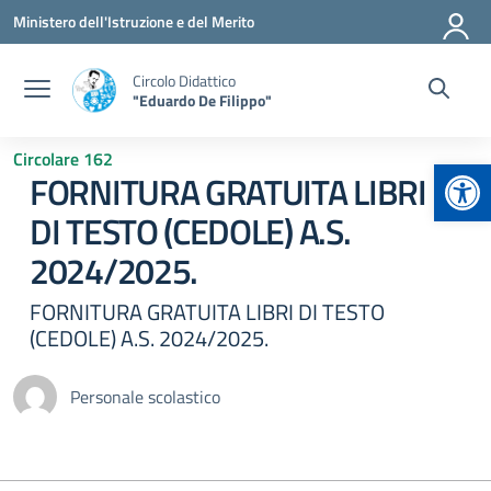
Vai ai contenuti
Vai al menu di navigazione
Vai al footer
Ministero dell'Istruzione e del Merito
Circolo Didattico
"Eduardo De Filippo"
Circolare 162
Apr
FORNITURA GRATUITA LIBRI
DI TESTO (CEDOLE) A.S.
2024/2025.
FORNITURA GRATUITA LIBRI DI TESTO
(CEDOLE) A.S. 2024/2025.
Personale scolastico