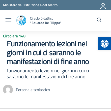
Vai ai contenuti
Vai al menu di navigazione
Vai al footer
Ministero dell'Istruzione e del Merito
Circolo Didattico
"Eduardo De Filippo"
Circolare 148
Apr
Funzionamento lezioni nei
giorni in cui ci saranno le
manifestazioni di fine anno
funzionamento lezioni nei giorni in cui ci
saranno le manifestazioni di fine anno
Personale scolastico