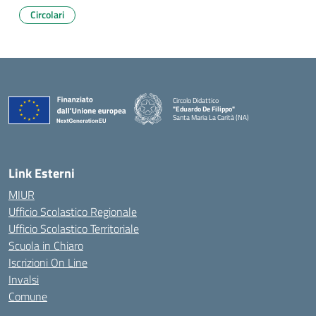
Circolari
Circolo Didattico
"Eduardo De Filippo"
Santa Maria La Carità (NA)
— Visita la pagina iniziale della scuola
Link Esterni
MIUR
Ufficio Scolastico Regionale
Ufficio Scolastico Territoriale
Scuola in Chiaro
Iscrizioni On Line
Invalsi
Comune