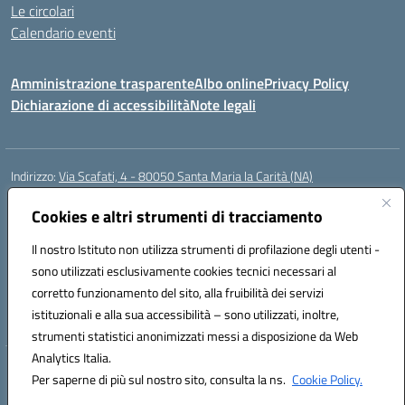
Le circolari
Calendario eventi
Amministrazione trasparente
Albo online
Privacy Policy
Dichiarazione di accessibilità
Note legali
Indirizzo:
Via Scafati, 4 - 80050 Santa Maria la Carità (NA)
Centralino:
0818741506
Email:
NAEE21900T@istruzione.it
Posta elettronica certificata (PEC):
Cookies e altri strumenti di tracciamento
NAEE21900T@pec.istruzione.it
Codice fiscale: 90016250632
Il nostro Istituto non utilizza strumenti di profilazione degli utenti -
Codice meccanografico:
NAEE21900T
sono utilizzati esclusivamente cookies tecnici necessari al
Codice Indice delle Pubbliche Amministrazioni (IPA): istsc_naee21900t
corretto funzionamento del sito, alla fruibilità dei servizi
Codice unico di fatturazione (CUF): UFZ0X6
istituzionali e alla sua accessibilità – sono utilizzati, inoltre,
strumenti statistici anonimizzati messi a disposizione da Web
Analytics Italia.
Hosting & Powered by 3D Solution S.r.l.
Per saperne di più sul nostro sito, consulta la ns.
Cookie Policy.
Concept & Design by Designers Italia