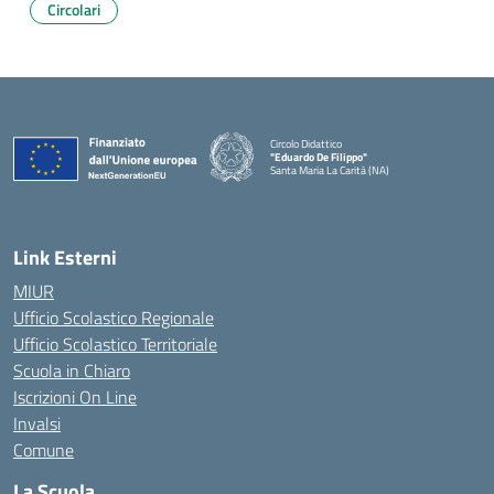
Circolari
Circolo Didattico
"Eduardo De Filippo"
Santa Maria La Carità (NA)
— Visita la pagina iniziale della scuola
Link Esterni
MIUR
Ufficio Scolastico Regionale
Ufficio Scolastico Territoriale
Scuola in Chiaro
Iscrizioni On Line
Invalsi
Comune
La Scuola