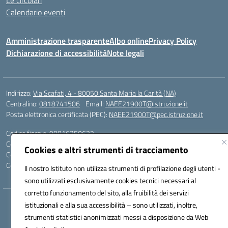
Le circolari
Calendario eventi
Amministrazione trasparente
Albo online
Privacy Policy
Dichiarazione di accessibilità
Note legali
Indirizzo:
Via Scafati, 4 - 80050 Santa Maria la Carità (NA)
Centralino:
0818741506
Email:
NAEE21900T@istruzione.it
Posta elettronica certificata (PEC):
NAEE21900T@pec.istruzione.it
Codice fiscale: 90016250632
Codice meccanografico:
NAEE21900T
Cookies e altri strumenti di tracciamento
Codice Indice delle Pubbliche Amministrazioni (IPA): istsc_naee21900t
Codice unico di fatturazione (CUF): UFZ0X6
Il nostro Istituto non utilizza strumenti di profilazione degli utenti -
sono utilizzati esclusivamente cookies tecnici necessari al
corretto funzionamento del sito, alla fruibilità dei servizi
Hosting & Powered by 3D Solution S.r.l.
istituzionali e alla sua accessibilità – sono utilizzati, inoltre,
Concept & Design by Designers Italia
strumenti statistici anonimizzati messi a disposizione da Web