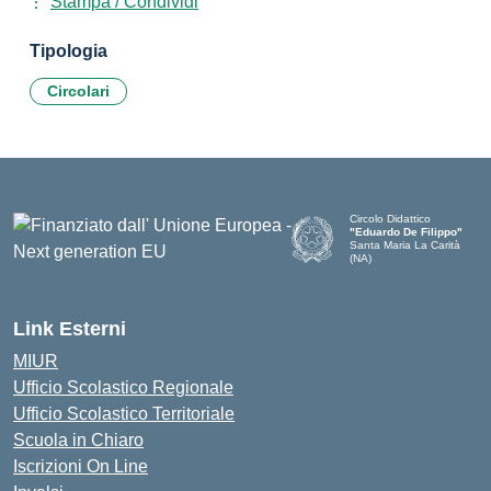
Stampa / Condividi
Tipologia
Circolari
Circolo Didattico
"Eduardo De Filippo"
Santa Maria La Carità
(NA)
— Visita la pagina iniziale d
Link Esterni
MIUR
Ufficio Scolastico Regionale
Ufficio Scolastico Territoriale
Scuola in Chiaro
Iscrizioni On Line