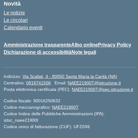
Novità
Le notizie
Le circolari
Calendario eventi
Amministrazione trasparente
Albo online
Privacy Policy
Dichiarazione di accessibilità
Note legali
Indirizzo:
Via Scafati, 4 - 80050 Santa Maria la Carità (NA)
Centralino:
0818741506
Email:
NAEE21900T@istruzione.it
Posta elettronica certificata (PEC):
NAEE21900T@pec.istruzione.it
Codice fiscale: 90016250632
Codice meccanografico:
NAEE21900T
Codice Indice delle Pubbliche Amministrazioni (IPA):
istsc_naee21900t
Codice unico di fatturazione (CUF): UFZ0X6