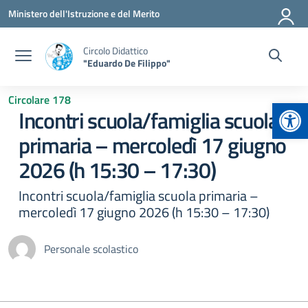
Vai ai contenuti
Vai al menu di navigazione
Vai al footer
Ministero dell'Istruzione e del Merito
Circolo Didattico
"Eduardo De Filippo"
Circolare 178
Apr
Incontri scuola/famiglia scuola
primaria – mercoledì 17 giugno
2026 (h 15:30 – 17:30)
Incontri scuola/famiglia scuola primaria –
mercoledì 17 giugno 2026 (h 15:30 – 17:30)
Personale scolastico