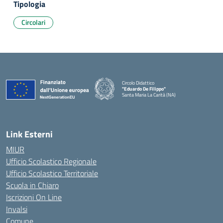
Tipologia
Circolari
Circolo Didattico
"Eduardo De Filippo"
Santa Maria La Carità (NA)
— Visita la pagina iniziale della scuola
Link Esterni
MIUR
Ufficio Scolastico Regionale
Ufficio Scolastico Territoriale
Scuola in Chiaro
Iscrizioni On Line
Invalsi
Comune