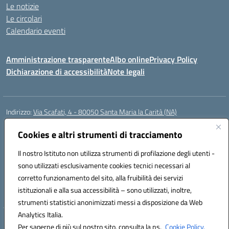
Le notizie
Le circolari
Calendario eventi
Amministrazione trasparente
Albo online
Privacy Policy
Dichiarazione di accessibilità
Note legali
Indirizzo:
Via Scafati, 4 - 80050 Santa Maria la Carità (NA)
Centralino:
0818741506
Email:
NAEE21900T@istruzione.it
Posta elettronica certificata (PEC):
Cookies e altri strumenti di tracciamento
NAEE21900T@pec.istruzione.it
Codice fiscale: 90016250632
Il nostro Istituto non utilizza strumenti di profilazione degli utenti -
Codice meccanografico:
NAEE21900T
sono utilizzati esclusivamente cookies tecnici necessari al
Codice Indice delle Pubbliche Amministrazioni (IPA): istsc_naee21900t
corretto funzionamento del sito, alla fruibilità dei servizi
Codice unico di fatturazione (CUF): UFZ0X6
istituzionali e alla sua accessibilità – sono utilizzati, inoltre,
strumenti statistici anonimizzati messi a disposizione da Web
Analytics Italia.
Hosting & Powered by 3D Solution S.r.l.
Per saperne di più sul nostro sito, consulta la ns.
Cookie Policy.