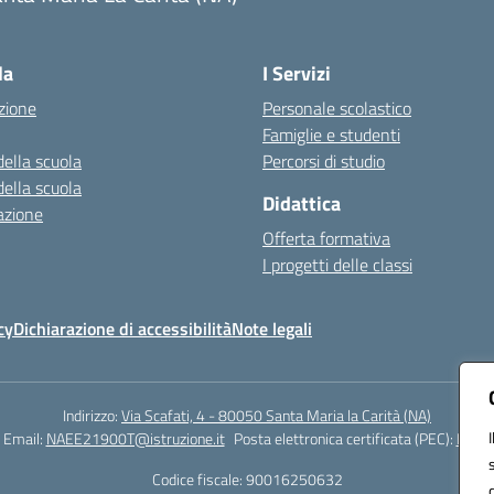
Visita la pagina iniziale della scuola
la
I Servizi
zione
Personale scolastico
Famiglie e studenti
della scuola
Percorsi di studio
della scuola
Didattica
azione
Offerta formativa
I progetti delle classi
cy
Dichiarazione di accessibilità
Note legali
Indirizzo:
Via Scafati, 4 - 80050 Santa Maria la Carità (NA)
Email:
NAEE21900T@istruzione.it
Posta elettronica certificata (PEC):
NAEE2
Codice fiscale: 90016250632