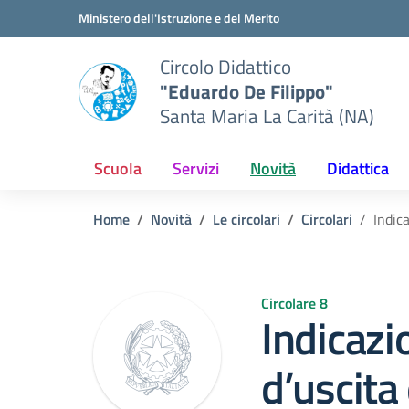
Vai ai contenuti
Vai al menu di navigazione
Vai al footer
Ministero dell'Istruzione e del Merito
Circolo Didattico
"Eduardo De Filippo"
Santa Maria La Carità (NA)
Scuola
Servizi
Novità
Didattica
Home
Novità
Le circolari
Circolari
Indica
Circolare 8
Indicazio
d’uscita 