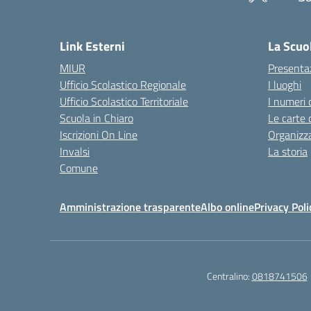
— 
Link Esterni
La Scuo
MIUR
Presenta
Ufficio Scolastico Regionale
I luoghi
Ufficio Scolastico Territoriale
I numeri 
Scuola in Chiaro
Le carte 
Iscrizioni On Line
Organizz
Invalsi
La storia
Comune
Amministrazione trasparente
Albo online
Privacy Poli
Centralino:
0818741506