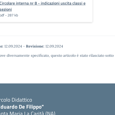
Circolare interna nr 8 - indicazioni uscita classi e
sezioni
pdf - 287 kb
o:
12.09.2024
-
Revisione:
12.09.2024
ove diversamente specificato, questo articolo è stato rilasciato sott
rcolo Didattico
Eduardo De Filippo"
nta Maria La Carità (NA)