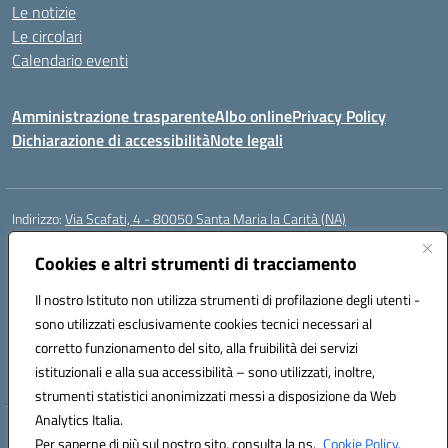
Le notizie
Le circolari
Calendario eventi
Amministrazione trasparente
Albo online
Privacy Policy
Dichiarazione di accessibilità
Note legali
Indirizzo:
Via Scafati, 4 - 80050 Santa Maria la Carità (NA)
Centralino:
0818741506
Email:
NAEE21900T@istruzione.it
Posta elettronica certificata (PEC):
Cookies e altri strumenti di tracciamento
NAEE21900T@pec.istruzione.it
Codice fiscale: 90016250632
Il nostro Istituto non utilizza strumenti di profilazione degli utenti -
Codice meccanografico:
NAEE21900T
sono utilizzati esclusivamente cookies tecnici necessari al
Codice Indice delle Pubbliche Amministrazioni (IPA): istsc_naee21900t
corretto funzionamento del sito, alla fruibilità dei servizi
Codice unico di fatturazione (CUF): UFZ0X6
istituzionali e alla sua accessibilità – sono utilizzati, inoltre,
strumenti statistici anonimizzati messi a disposizione da Web
Analytics Italia.
Hosting & Powered by 3D Solution S.r.l.
Per saperne di più sul nostro sito, consulta la ns.
Cookie Policy.