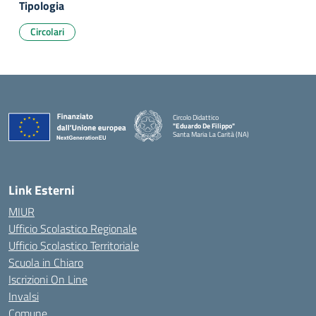
Tipologia
Circolari
Circolo Didattico
"Eduardo De Filippo"
Santa Maria La Carità (NA)
— Visita la pagina iniziale della scuola
Link Esterni
MIUR
Ufficio Scolastico Regionale
Ufficio Scolastico Territoriale
Scuola in Chiaro
Iscrizioni On Line
Invalsi
Comune