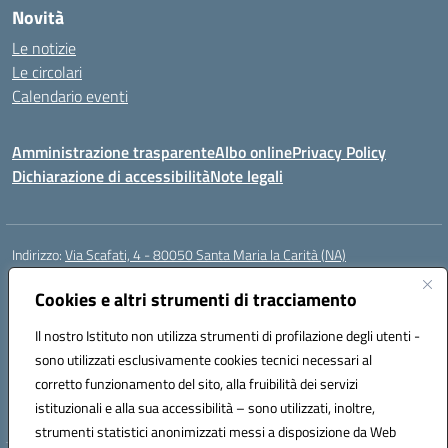
Novità
Le notizie
Le circolari
Calendario eventi
Amministrazione trasparente
Albo online
Privacy Policy
Dichiarazione di accessibilità
Note legali
Indirizzo:
Via Scafati, 4 - 80050 Santa Maria la Carità (NA)
Centralino:
0818741506
Email:
NAEE21900T@istruzione.it
Posta elettronica certificata (PEC):
Cookies e altri strumenti di tracciamento
NAEE21900T@pec.istruzione.it
Codice fiscale: 90016250632
Il nostro Istituto non utilizza strumenti di profilazione degli utenti -
Codice meccanografico:
NAEE21900T
sono utilizzati esclusivamente cookies tecnici necessari al
Codice Indice delle Pubbliche Amministrazioni (IPA): istsc_naee21900t
corretto funzionamento del sito, alla fruibilità dei servizi
Codice unico di fatturazione (CUF): UFZ0X6
istituzionali e alla sua accessibilità – sono utilizzati, inoltre,
strumenti statistici anonimizzati messi a disposizione da Web