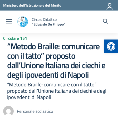
Vai ai contenuti
Vai al menu di navigazione
Vai al footer
Ministero dell'Istruzione e del Merito
Circolo Didattico
"Eduardo De Filippo"
Circolare 151
Apr
“Metodo Braille: comunicare
con il tatto” proposto
dall’Unione Italiana dei ciechi e
degli ipovedenti di Napoli
“Metodo Braille: comunicare con il tatto”
proposto dall’Unione Italiana dei ciechi e degli
ipovedenti di Napoli
Personale scolastico