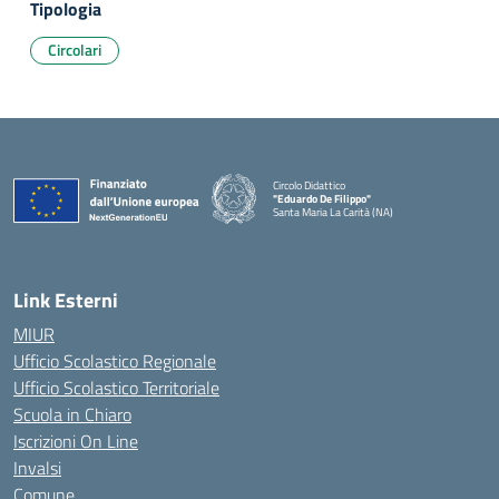
Tipologia
Circolari
Circolo Didattico
"Eduardo De Filippo"
Santa Maria La Carità (NA)
— Visita la pagina iniziale della scuola
Link Esterni
MIUR
Ufficio Scolastico Regionale
Ufficio Scolastico Territoriale
Scuola in Chiaro
Iscrizioni On Line
Invalsi
Comune