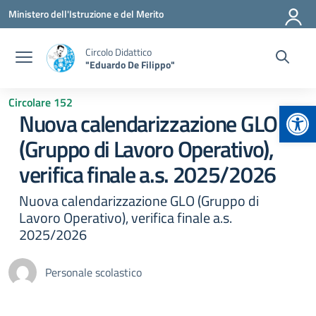
Vai ai contenuti
Vai al menu di navigazione
Vai al footer
Ministero dell'Istruzione e del Merito
Circolo Didattico
"Eduardo De Filippo"
Circolare 152
Apr
Nuova calendarizzazione GLO
(Gruppo di Lavoro Operativo),
verifica finale a.s. 2025/2026
Nuova calendarizzazione GLO (Gruppo di
Lavoro Operativo), verifica finale a.s.
2025/2026
Personale scolastico