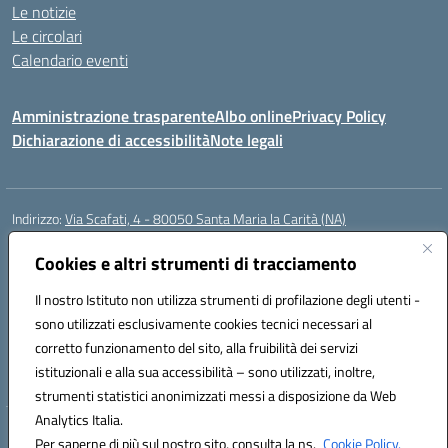
Le notizie
Le circolari
Calendario eventi
Amministrazione trasparente
Albo online
Privacy Policy
Dichiarazione di accessibilità
Note legali
Indirizzo:
Via Scafati, 4 - 80050 Santa Maria la Carità (NA)
Centralino:
0818741506
Email:
NAEE21900T@istruzione.it
Posta elettronica certificata (PEC):
Cookies e altri strumenti di tracciamento
NAEE21900T@pec.istruzione.it
Codice fiscale: 90016250632
Il nostro Istituto non utilizza strumenti di profilazione degli utenti -
Codice meccanografico:
NAEE21900T
sono utilizzati esclusivamente cookies tecnici necessari al
Codice Indice delle Pubbliche Amministrazioni (IPA): istsc_naee21900t
corretto funzionamento del sito, alla fruibilità dei servizi
Codice unico di fatturazione (CUF): UFZ0X6
istituzionali e alla sua accessibilità – sono utilizzati, inoltre,
strumenti statistici anonimizzati messi a disposizione da Web
Analytics Italia.
Hosting & Powered by 3D Solution S.r.l.
Per saperne di più sul nostro sito, consulta la ns.
Cookie Policy.