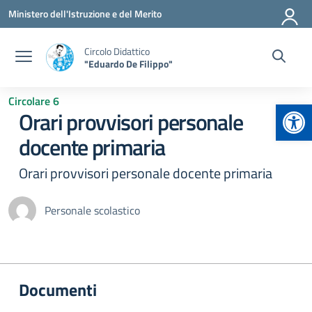
Vai ai contenuti
Vai al menu di navigazione
Vai al footer
Ministero dell'Istruzione e del Merito
Circolo Didattico
"Eduardo De Filippo"
Circolare 6
Apr
Orari provvisori personale
docente primaria
Orari provvisori personale docente primaria
Personale scolastico
Documenti