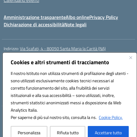
Calendario eventi
Amministrazione trasparente
Albo online
Privacy Policy
Dichiarazione di accessibilità
Note legali
Indirizzo:
Via Scafati, 4 - 80050 Santa Maria la Carità (NA)
Centralino:
0818741506
Email:
NAEE21900T@istruzione.it
Posta elettronica certificata (PEC):
Cookies e altri strumenti di tracciamento
NAEE21900T@pec.istruzione.it
Codice fiscale: 90016250632
Il nostro Istituto non utilizza strumenti di profilazione degli utenti -
Codice meccanografico:
NAEE21900T
sono utilizzati esclusivamente cookies tecnici necessari al
Codice Indice delle Pubbliche Amministrazioni (IPA): istsc_naee21900t
corretto funzionamento del sito, alla fruibilità dei servizi
Codice unico di fatturazione (CUF): UFZ0X6
istituzionali e alla sua accessibilità – sono utilizzati, inoltre,
strumenti statistici anonimizzati messi a disposizione da Web
Analytics Italia.
Hosting & Powered by 3D Solution S.r.l.
Per saperne di più sul nostro sito, consulta la ns.
Cookie Policy.
Concept & Design by Designers Italia
Personalizza
Rifiuta tutto
Accettare tutto