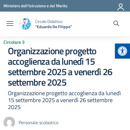
Vai ai contenuti
Vai al menu di navigazione
Vai al footer
Ministero dell'Istruzione e del Merito
Circolo Didattico
"Eduardo De Filippo"
Circolare 3
Apr
Organizzazione progetto
accoglienza da lunedì 15
settembre 2025 a venerdì 26
settembre 2025
Organizzazione progetto accoglienza da lunedì
15 settembre 2025 a venerdì 26 settembre
2025
Personale scolastico