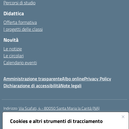
Percorsi di studio
Didattica
Offerta formativa
I progetti delle classi
Novità
Le notizie
Le circolari
Calendario eventi
Amministrazione trasparente
Albo online
Privacy Policy
Dichiarazione di accessibilità
Note legali
Indirizzo:
Via Scafati, 4 - 80050 Santa Maria la Carità (NA)
Centralino:
0818741506
Email:
NAEE21900T@istruzione.it
Posta elettronica certificata (PEC):
Cookies e altri strumenti di tracciamento
NAEE21900T@pec.istruzione.it