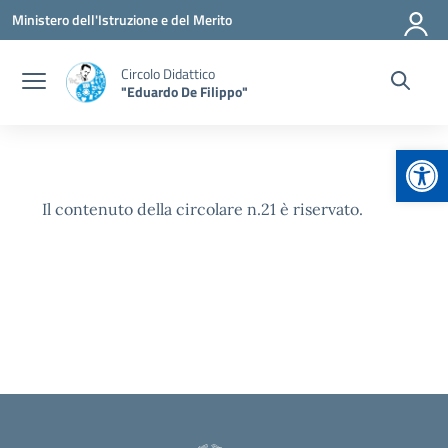
Vai ai contenuti
Vai al menu di navigazione
Vai al footer
Ministero dell'Istruzione e del Merito
Circolo Didattico
"Eduardo De Filippo"
Apr
Il contenuto della circolare n.21 è riservato.