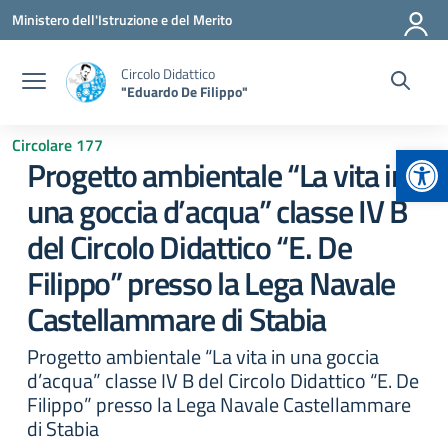
Vai ai contenuti
Vai al menu di navigazione
Vai al footer
Ministero dell'Istruzione e del Merito
Circolo Didattico
"Eduardo De Filippo"
Circolare 177
Apr
Progetto ambientale “La vita in
una goccia d’acqua” classe IV B
del Circolo Didattico “E. De
Filippo” presso la Lega Navale
Castellammare di Stabia
Progetto ambientale “La vita in una goccia
d’acqua” classe IV B del Circolo Didattico “E. De
Filippo” presso la Lega Navale Castellammare
di Stabia