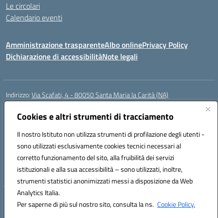
Le circolari
Calendario eventi
Amministrazione trasparente
Albo online
Privacy Policy
Dichiarazione di accessibilità
Note legali
Indirizzo:
Via Scafati, 4 - 80050 Santa Maria la Carità (NA)
Centralino:
0818741506
Email:
NAEE21900T@istruzione.it
Posta elettronica certificata (PEC):
Cookies e altri strumenti di tracciamento
NAEE21900T@pec.istruzione.it
Codice fiscale: 90016250632
Il nostro Istituto non utilizza strumenti di profilazione degli utenti -
Codice meccanografico:
NAEE21900T
sono utilizzati esclusivamente cookies tecnici necessari al
Codice Indice delle Pubbliche Amministrazioni (IPA): istsc_naee21900t
corretto funzionamento del sito, alla fruibilità dei servizi
Codice unico di fatturazione (CUF): UFZ0X6
istituzionali e alla sua accessibilità – sono utilizzati, inoltre,
strumenti statistici anonimizzati messi a disposizione da Web
Analytics Italia.
Hosting & Powered by 3D Solution S.r.l.
Per saperne di più sul nostro sito, consulta la ns.
Cookie Policy.
Concept & Design by Designers Italia