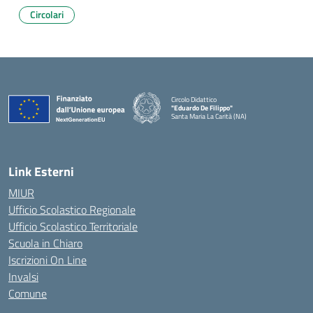
Circolari
Circolo Didattico
"Eduardo De Filippo"
Santa Maria La Carità (NA)
— Visita la pagina iniziale della scuola
Link Esterni
MIUR
Ufficio Scolastico Regionale
Ufficio Scolastico Territoriale
Scuola in Chiaro
Iscrizioni On Line
Invalsi
Comune